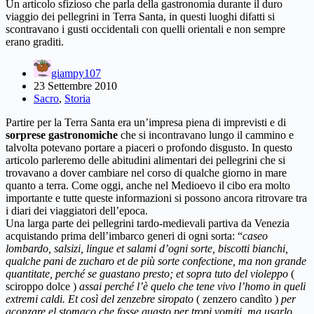
Un articolo sfizioso che parla della gastronomia durante il duro
viaggio dei pellegrini in Terra Santa, in questi luoghi difatti si
scontravano i gusti occidentali con quelli orientali e non sempre
erano graditi.
giampy107
23 Settembre 2010
Sacro
,
Storia
Partire per la Terra Santa era un’impresa piena di imprevisti e di
sorprese gastronomiche
che si incontravano lungo il cammino e
talvolta potevano portare a piaceri o profondo disgusto. In questo
articolo parleremo delle abitudini alimentari dei pellegrini che si
trovavano a dover cambiare nel corso di qualche giorno in mare
quanto a terra. Come oggi, anche nel Medioevo il cibo era molto
importante e tutte queste informazioni si possono ancora ritrovare tra
i diari dei viaggiatori dell’epoca.
Una larga parte dei pellegrini tardo-medievali partiva da Venezia
acquistando prima dell’imbarco generi di ogni sorta: “
caseo
lombardo, salsizi, lingue et salami d’ogni sorte, biscotti bianchi,
qualche pani de zucharo et de più sorte confectione, ma non grande
quantitate, perché se guastano presto; et sopra tuto del violeppo
(
sciroppo dolce )
assai perché l’è quelo che tene vivo l’homo in queli
extremi caldi. Et così del zenzebre siropato
( zenzero candìto )
per
aconzare el stomaco che fosse guasto per tropi vomiti, ma usarlo