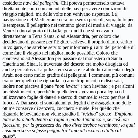
cosiddette
navi dei pellegrini
. Chi poteva permetterselo trattava
direttamente con i comandanti delle navi per avere condizioni di
viaggio migliori, ma delle volte non venivano rispettate. La
navigazione nel Mediterraneo era non senza pericoli, soprattutto per
le tempeste. Il pellegrino nei trentuno giorni di media di viaggio, da
Venezia fino al porto di Giaffa, per quelli che si recavano
direttamente in Terra Santa, o ad Alessandria, per coloro che
decidevano di passare per l’Egitto, scriveva il proprio diario, scritto
in volgare, che sarebbe servito per informare gli altri dei pericoli e di
come fare il viaggio nel miglior modo possibile. Coloro che
sbarcavano ad Alessandria per passare dal monastero di Santa
Caterina sul Sinai, la traversata del deserto era molto disagiata ed
anche pericolosa. La pulizia era scarsa e le abitudini alimentari degli
Arabi non certo molto gradite dai pellegrini. I commenti più comuni
erano per quello che riguarda la carne troppo cotta e disossata,
inoltre non piaceva il pane “
non levato
” ( non lievitato ) e per alcuni
pochissimo cotto, perché in quelle terre avevano poca legna ed
utilizzavano foglie di datteri e sterco di cammello secco per fare il
fuoco. A Damasco ci sono alcuni pellegrini che assaggiarono delle
ottime conserve di zenzero, zucchero e miele. Per quello che
riguarda le bevande non viene gradito il “
retzina
” greco: “
Empiono
tutte le loro botti dentro di ragia a modo d’intonico e, se così non
facessino, per la grassezza del vino diventerebbe verminoso; la qual
cosa non so se si fusse peggio tra l’uno all’occhio o l’altro al
gusto
“.