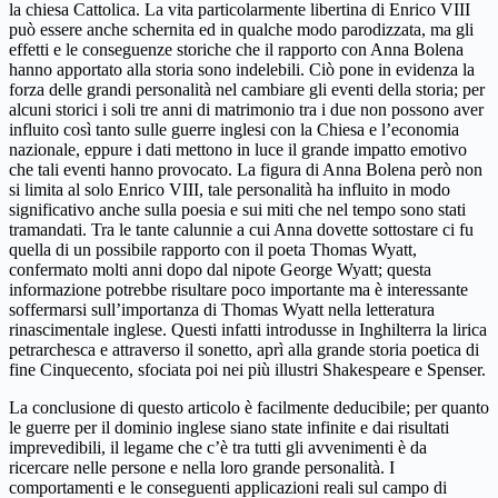
la chiesa Cattolica. La vita particolarmente libertina di Enrico VIII
può essere anche schernita ed in qualche modo parodizzata, ma gli
effetti e le conseguenze storiche che il rapporto con Anna Bolena
hanno apportato alla storia sono indelebili. Ciò pone in evidenza la
forza delle grandi personalità nel cambiare gli eventi della storia; per
alcuni storici i soli tre anni di matrimonio tra i due non possono aver
influito così tanto sulle guerre inglesi con la Chiesa e l’economia
nazionale, eppure i dati mettono in luce il grande impatto emotivo
che tali eventi hanno provocato. La figura di Anna Bolena però non
si limita al solo Enrico VIII, tale personalità ha influito in modo
significativo anche sulla poesia e sui miti che nel tempo sono stati
tramandati. Tra le tante calunnie a cui Anna dovette sottostare ci fu
quella di un possibile rapporto con il poeta Thomas Wyatt,
confermato molti anni dopo dal nipote George Wyatt; questa
informazione potrebbe risultare poco importante ma è interessante
soffermarsi sull’importanza di Thomas Wyatt nella letteratura
rinascimentale inglese. Questi infatti introdusse in Inghilterra la lirica
petrarchesca e attraverso il sonetto, aprì alla grande storia poetica di
fine Cinquecento, sfociata poi nei più illustri Shakespeare e Spenser.
La conclusione di questo articolo è facilmente deducibile; per quanto
le guerre per il dominio inglese siano state infinite e dai risultati
imprevedibili, il legame che c’è tra tutti gli avvenimenti è da
ricercare nelle persone e nella loro grande personalità. I
comportamenti e le conseguenti applicazioni reali sul campo di