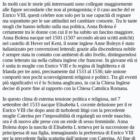
In molti casi le storie più interessanti sono collegate maggiormente
alle figure secondarie che non al protagonista; è il caso anche del re
Enrico VIII, questi celebre non solo per la sue capacità di regnare
ma soprattutto per le sue attitudini nel cambiare consorte. Tra le tante
mogli che hanno influito sulla sua politica, Anna Bolena è
certamente tra le donne con cui il re ha subito un fascino maggiore.
Anna Bolena nacque nel 1501 (1507 secondo alcuni scritti antichi)
nel castello di Hever nel Kent, il nome inglese Anne Boleyn è stato
italianizzato per convenzioni letterali; grazie alla discendenza nobile
è sempre stata in contatto con ambienti di alto livello, distinguendosi
come letterato sia nella cultura inglese che francese. In giovane età si
è unita in moglie con Enrico VIII e fu regina di Inghilterra e di
Irlanda per tre anni, precisamente dal 1533 al 1536; tale unione
comportò non pochi sconvolgimenti religiosi e politici. Tra gli eventi
più significativi vi è lo Scisma anglicano, in cui la Chiesa Inglese
decise di porre fine al rapporto con la Chiesa Cattolica Romana.
In questo clima di estrema tensione politica e religiosa, nel 7
settembre del 1533 nacque Elisabetta I, cocente delusione per il re
Enrico VIII che dopo anni di turbolenti litigi con la precedente
moglie Caterina per l’impossibilità di regalargli un erede maschio,
ora è di nuovo alle prese con un erede di sesso femminile. Anna
Bolena dopo la nascita di Elisabetta I, temeva per la successione da
principessa di sua figlia, immaginando la preferenza di Enrico VIII
per la precedente figlia scaturita dall’unione con Caterina. Al fine di