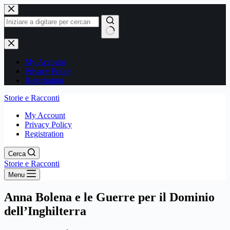
Salta
al
contenuto
Nessun
risultato
My Account
Privacy Policy
Registration
Storie e Racconti
My Account
Privacy Policy
Registration
Cerca
Storie e Racconti
Menu
Anna Bolena e le Guerre per il Dominio
dell’Inghilterra