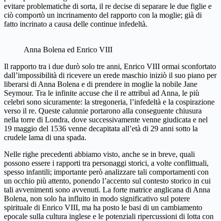
evitare problematiche di sorta, il re decise di separare le due figlie e
ciò comportò un incrinamento del rapporto con la moglie; già di
fatto incrinato a causa delle continue infedeltà.
Anna Bolena ed Enrico VIII
Il rapporto tra i due durò solo tre anni, Enrico VIII ormai sconfortato
dall’impossibilità di ricevere un erede maschio iniziò il suo piano per
liberarsi di Anna Bolena e di prendere in moglie la nobile Jane
Seymour. Tra le infinite accuse che il re attribuì ad Anna, le più
celebri sono sicuramente: la stregoneria, l’infedeltà e la cospirazione
verso il re. Queste calunnie portarono alla conseguente chiusura
nella torre di Londra, dove successivamente venne giudicata e nel
19 maggio del 1536 venne decapitata all’età di 29 anni sotto la
crudele lama di una spada.
Nelle righe precedenti abbiamo visto, anche se in breve, quali
possono essere i rapporti tra personaggi storici, a volte conflittuali,
spesso infantili; importante però analizzare tali comportamenti con
un occhio più attento, ponendo l’accento sul contesto storico in cui
tali avvenimenti sono avvenuti. La forte matrice anglicana di Anna
Bolena, non solo ha influito in modo significativo sul potere
spirituale di Enrico VIII, ma ha posto le basi di un cambiamento
epocale sulla cultura inglese e le potenziali ripercussioni di lotta con