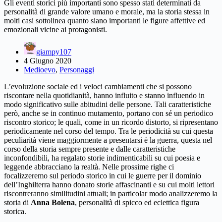
Gli eventi storici più importanti sono spesso stati determinati da
personalità di grande valore umano e morale, ma la storia stessa in
molti casi sottolinea quanto siano importanti le figure affettive ed
emozionali vicine ai protagonisti.
giampy107
4 Giugno 2020
Medioevo
,
Personaggi
L’evoluzione sociale ed i veloci cambiamenti che si possono
riscontare nella quotidianità, hanno influito e stanno influendo in
modo significativo sulle abitudini delle persone. Tali caratteristiche
però, anche se in continuo mutamento, portano con sé un periodico
riscontro storico; le quali, come in un ricordo distorto, si ripresentano
periodicamente nel corso del tempo. Tra le periodicità su cui questa
peculiarità viene maggiormente a presentarsi è la guerra, questa nel
corso della storia sempre presente e dalle caratteristiche
inconfondibili, ha regalato storie indimenticabili su cui poesia e
leggende abbracciano la realtà. Nelle prossime righe ci
focalizzeremo sul periodo storico in cui le guerre per il dominio
dell’Inghilterra hanno donato storie affascinanti e su cui molti lettori
riscontreranno similitudini attuali; in particolar modo analizzeremo la
storia di
Anna Bolena
, personalità di spicco ed eclettica figura
storica.