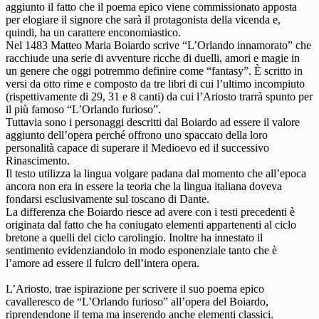
aggiunto il fatto che il poema epico viene commissionato apposta
per elogiare il signore che sarà il protagonista della vicenda e,
quindi, ha un carattere enconomiastico.
Nel 1483 Matteo Maria Boiardo scrive “L’Orlando innamorato” che
racchiude una serie di avventure ricche di duelli, amori e magie in
un genere che oggi potremmo definire come “fantasy”. È scritto in
versi da otto rime e composto da tre libri di cui l’ultimo incompiuto
(rispettivamente di 29, 31 e 8 canti) da cui l’Ariosto trarrà spunto per
il più famoso “L’Orlando furioso”.
Tuttavia sono i personaggi descritti dal Boiardo ad essere il valore
aggiunto dell’opera perché offrono uno spaccato della loro
personalità capace di superare il Medioevo ed il successivo
Rinascimento.
Il testo utilizza la lingua volgare padana dal momento che all’epoca
ancora non era in essere la teoria che la lingua italiana doveva
fondarsi esclusivamente sul toscano di Dante.
La differenza che Boiardo riesce ad avere con i testi precedenti è
originata dal fatto che ha coniugato elementi appartenenti al ciclo
bretone a quelli del ciclo carolingio. Inoltre ha innestato il
sentimento evidenziandolo in modo esponenziale tanto che è
l’amore ad essere il fulcro dell’intera opera.
L’Ariosto, trae ispirazione per scrivere il suo poema epico
cavalleresco de “L’Orlando furioso” all’opera del Boiardo,
riprendendone il tema ma inserendo anche elementi classici.