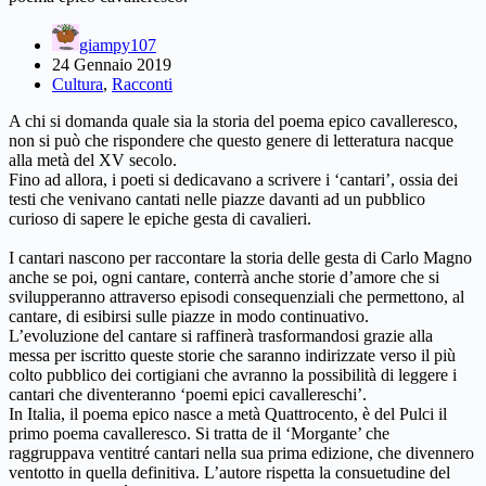
giampy107
24 Gennaio 2019
Cultura
,
Racconti
A chi si domanda quale sia la storia del poema epico cavalleresco,
non si può che rispondere che questo genere di letteratura nacque
alla metà del XV secolo.
Fino ad allora, i poeti si dedicavano a scrivere i ‘cantari’, ossia dei
testi che venivano cantati nelle piazze davanti ad un pubblico
curioso di sapere le epiche gesta di cavalieri.
I cantari nascono per raccontare la storia delle gesta di Carlo Magno
anche se poi, ogni cantare, conterrà anche storie d’amore che si
svilupperanno attraverso episodi consequenziali che permettono, al
cantare, di esibirsi sulle piazze in modo continuativo.
L’evoluzione del cantare si raffinerà trasformandosi grazie alla
messa per iscritto queste storie che saranno indirizzate verso il più
colto pubblico dei cortigiani che avranno la possibilità di leggere i
cantari che diventeranno ‘poemi epici cavallereschi’.
In Italia, il poema epico nasce a metà Quattrocento, è del Pulci il
primo poema cavalleresco. Si tratta de il ‘Morgante’ che
raggruppava ventitré cantari nella sua prima edizione, che divennero
ventotto in quella definitiva. L’autore rispetta la consuetudine del