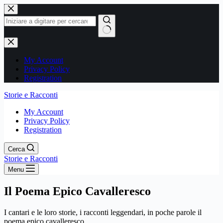
Salta
al
contenuto
Nessun
risultato
My Account
Privacy Policy
Registration
Storie e Racconti
My Account
Privacy Policy
Registration
Cerca
Storie e Racconti
Menu
Il Poema Epico Cavalleresco
I cantari e le loro storie, i racconti leggendari, in poche parole il
poema epico cavalleresco.